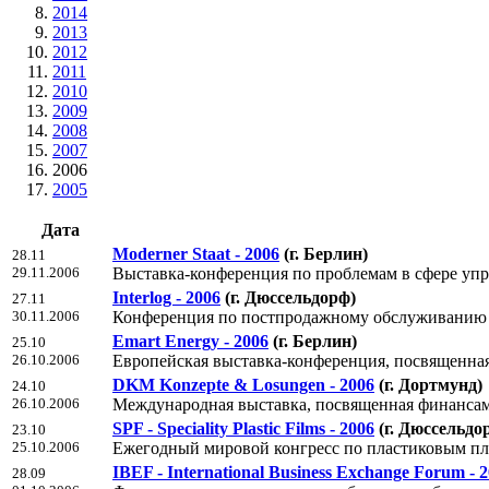
2014
2013
2012
2011
2010
2009
2008
2007
2006
2005
Дата
Moderner Staat - 2006
(г. Берлин)
28.11
29.11.2006
Выставка-конференция по проблемам в сфере уп
Interlog - 2006
(г. Дюссельдорф)
27.11
30.11.2006
Конференция по постпродажному обслуживанию
Emart Energy - 2006
(г. Берлин)
25.10
26.10.2006
Европейская выставка-конференция, посвященна
DKM Konzepte & Losungen - 2006
(г. Дортмунд)
24.10
26.10.2006
Международная выставка, посвященная финансам
SPF - Speciality Plastic Films - 2006
(г. Дюссельдо
23.10
25.10.2006
Ежегодный мировой конгресс по пластиковым п
IBEF - International Business Exchange Forum - 
28.09