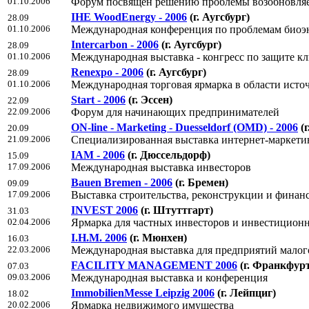
01.10.2006
Форум посвящен решению проблемы возобновляе
IHE WoodEnergy - 2006
(г. Аугсбург)
28.09
01.10.2006
Международная конференция по проблемам биоэне
Intercarbon - 2006
(г. Аугсбург)
28.09
01.10.2006
Международная выставка - конгресс по защите к
Renexpo - 2006
(г. Аугсбург)
28.09
01.10.2006
Международная торговая ярмарка в области исто
Start - 2006
(г. Эссен)
22.09
22.09.2006
Форум для начинающих предпринимателей
ON-line - Marketing - Duesseldorf (OMD) - 2006
(
20.09
21.09.2006
Специализированная выставка интернет-маркети
IAM - 2006
(г. Дюссельдорф)
15.09
17.09.2006
Международная выставка инвесторов
Bauen Bremen - 2006
(г. Бремен)
09.09
17.09.2006
Выставка строительства, реконструкции и финан
INVEST 2006
(г. Штуттгарт)
31.03
02.04.2006
Ярмарка для частных инвесторов и инвестицион
I.H.M. 2006
(г. Мюнхен)
16.03
22.03.2006
Международная выставка для предприятий малого
FACILITY MANAGEMENT 2006
(г. Франкфур
07.03
09.03.2006
Международная выставка и конференция
ImmobilienMesse Leipzig 2006
(г. Лейпциг)
18.02
20.02.2006
Ярмарка недвижимого имущества