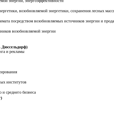
мой энергии, энергоэффективности
ргетики, возобновляемой энергетики, сохранения лесных масс
лимата посредством возобновляемых источников энергии и прод
чников возобновляемой энергии
г. Дюссельдорф)
нга и рекламы
сирования
ных институтов
 и среднего бизнеса
т)