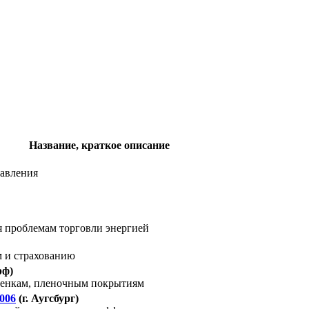
Название, краткое описание
равления
я проблемам торговли энергией
 и страхованию
рф)
ленкам, пленочным покрытиям
2006
(г. Аугсбург)