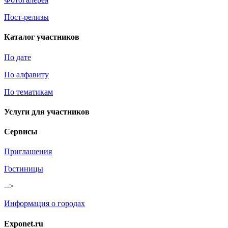
Пост-релизы
Каталог участников
По дате
По алфавиту
По тематикам
Услуги для участников
Сервисы
Приглашения
Гостиницы
-->
Информация о городах
Exponet.ru