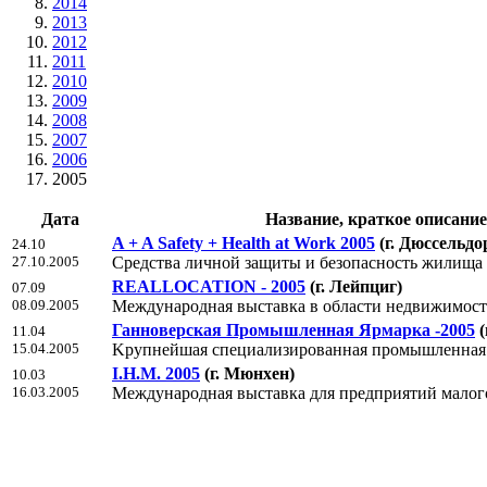
2014
2013
2012
2011
2010
2009
2008
2007
2006
2005
Дата
Название, краткое описание
A + A Safety + Health at Work 2005
(г. Дюссельдо
24.10
27.10.2005
Средства личной защиты и безопасность жилища
REALLOCATION - 2005
(г. Лейпциг)
07.09
08.09.2005
Международная выставка в области недвижимос
Ганноверская Промышленная Ярмарка -2005
(
11.04
15.04.2005
Kрупнейшая специализированная промышленная 
I.H.M. 2005
(г. Мюнхен)
10.03
16.03.2005
Международная выставка для предприятий малого