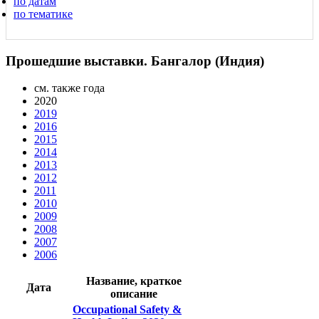
по датам
по тематике
Прошедшие выставки. Бангалор (Индия)
см. также года
2020
2019
2016
2015
2014
2013
2012
2011
2010
2009
2008
2007
2006
Название, краткое
Дата
описание
Occupational Safety &