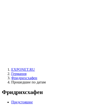
EXPONET.RU
Германия
Фридрихсхафен
Прошедшие по датам
Фридрихсхафен
Предстоящие