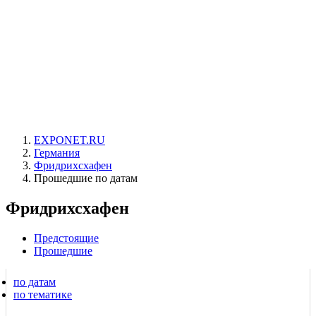
EXPONET.RU
Германия
Фридрихсхафен
Прошедшие по датам
Фридрихсхафен
Предстоящие
Прошедшие
по датам
по тематике