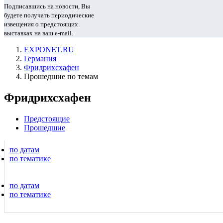
Подписавшись на новости, Вы
будете получать периодические
извещения о предстоящих
выставках на ваш e-mail.
EXPONET.RU
Германия
Фридрихсхафен
Прошедшие по темам
Фридрихсхафен
Предстоящие
Прошедшие
по датам
по тематике
по датам
по тематике