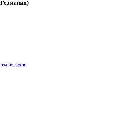
(Германия)
меты роскоши