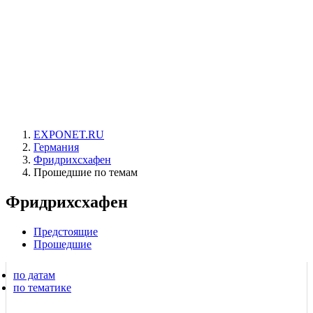
EXPONET.RU
Германия
Фридрихсхафен
Прошедшие по темам
Фридрихсхафен
Предстоящие
Прошедшие
по датам
по тематике