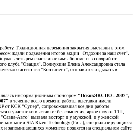
работу. Традиционная церемония закрытия выставки в этом
есом ждали подведения итогов акции "Отдохни за наш счет".
нулась четырем счастливчикам: абонемент в солярий от
ого клуба "Овация", Волнухина Елена Александровна стала
ического агентства "Континент", отправится отдыхать в
 являлась информационным спонсором
"ПсковЭКСПО - 2007"
,
007"
в течение всего времени работы выставки имели
OP от КСК "Супер", сопровождавшая все дни работы
ся и участники выставки: без сомнения, яркое шоу от ТТЦ
"Савва-Авто" вызвала восторг и у мужской, и у женской
и компании SIA Rizen Technology (Рига), специализирующиеся
их и запоминающихся моментов появятся на специальном сайте