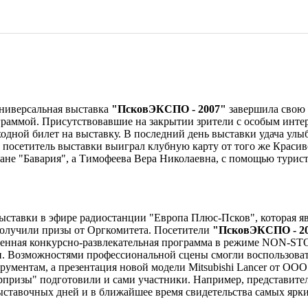
универсальная выставка
"ПсковЭКСПО - 2007"
завершила свою 
раммой. Присутствовавшие на закрытии зрители с особым интер
дной билет на выставку. В последний день выставки удача улыб
посетитель выставки выиграл клубную карту от того же Красив
ане "Бавария", а Тимофеева Вера Николаевна, с помощью турист
выставки в эфире радиостанции "Европа Плюс-Псков", которая
олучили призы от Оргкомитета. Посетители
"ПсковЭКСПО - 2
щенная конкурсно-развлекательная программа в режиме NON-ST
. Возможностями профессиональной сцены смогли воспользовать
ментам, а презентация новой модели Mitsubishi Lancer от ООО 
призы" подготовили и сами участники. Например, представител
ыставочных дней и в ближайшее время свидетельства самых ярк