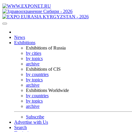
News
Exhibitions
Exhibitions of Russia
by cities
by topics
archive
Exhibitions of CIS
by countries
by topics
archive
Exhibitions Worldwide
by countries
by topics
archive
Subscribe
Advertise with Us
Search