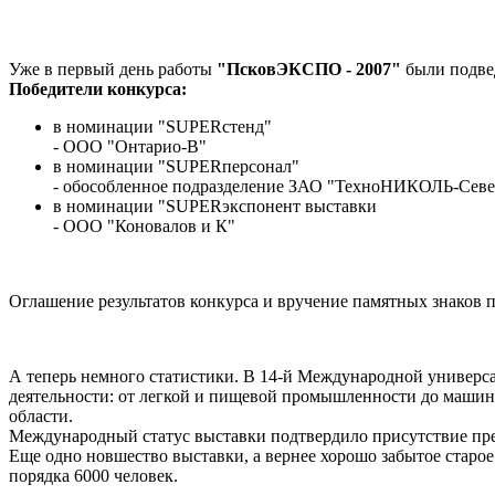
Уже в первый день работы
"ПсковЭКСПО - 2007"
были подве
Победители конкурса:
в номинации "SUPERстенд"
- ООО "Онтарио-В"
в номинации "SUPERперсонал"
- обособленное подразделение ЗАО "ТехноНИКОЛЬ-Север"
в номинации "SUPERэкспонент выставки
- ООО "Коновалов и К"
Оглашение результатов конкурса и вручение памятных знаков 
А теперь немного статистики. В 14-й Международной универс
деятельности: от легкой и пищевой промышленности до машино
области.
Международный статус выставки подтвердило присутствие пред
Еще одно новшество выставки, а вернее хорошо забытое старое
порядка 6000 человек.