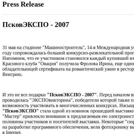
Press Release
ПсковЭКСПО - 2007
31 мая на стадионе "Машиностроитель", 14-я Международная 
году сопровождалась большой конкурсно-развлекательной прог
Напомним, что ее участником становился каждый купивший вхо
Красивого клуба "Овация" получила Фролова Ирина, еще один 
обладательницей сертификата на романтический ужин в рестор
Венгрию.
И это не все подарки
"ПсковЭКСПО - 2007"
. Перед началом 
проводилась "ЭКСПОвикторина", победители которой также п
возможность участвовать в многочисленных конкурсах. Насы
"ПсковЭКСПО"
стала одной из новинок прошедшей выставки
"Мастер" привлекло внимание к предлагаемым ею электроинстру
половины участников и посетителей выставки. Некоторые "сюр
на разработке программного обеспечения, вели фотохронику в
в Internet.