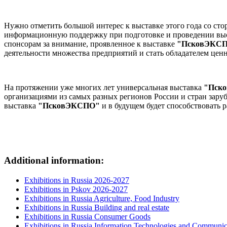
Нужно отметить большой интерес к выставке этого года со ст
информационную поддержку при подготовке и проведении выс
спонсорам за внимание, проявленное к выставке
"ПсковЭКСПО
деятельности множества предприятий и стать обладателем цен
На протяжении уже многих лет универсальная выставка
"Пск
организациями из самых разных регионов России и стран заруб
выставка
"ПсковЭКСПО"
и в будущем будет способствовать р
Additional information:
Exhibitions in Russia 2026-2027
Exhibitions in Pskov 2026-2027
Exhibitions in Russia Agriculture, Food Industry
Exhibitions in Russia Building and real estate
Exhibitions in Russia Consumer Goods
Exhibitions in Russia Information Technologies and Communic