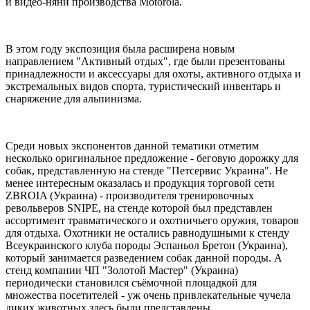
и видео-няни производства Motorola.
В этом году экспозиция была расширена новым
направлением "Активный отдых", где были презентованы
принадлежности и аксессуары для охоты, активного отдыха и
экстремальных видов спорта, туристический инвентарь и
снаряжение для альпинизма.
Среди новых экспонентов данной тематики отметим
несколько оригинальное предложение - беговую дорожку для
собак, представленную на стенде "Петсервис Украина". Не
менее интересным оказалась и продукция торговой сети
ZBROIA (Украина) - производителя тренировочных
револьверов SNIPE, на стенде которой был представлен
ассортимент травматического и охотничьего оружия, товаров
для отдыха. Охотники не остались равнодушными к стенду
Всеукраинского клуба породы Эспаньол Бретон (Украина),
который занимается разведением собак данной породы. А
стенд компании ЧП "Золотой Мастер" (Украина)
периодически становился съёмочной площадкой для
множества посетителей - уж очень привлекательные чучела
диких животных здесь были представлены.