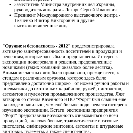
Заместитель Министра внутренних дел Украины,
руководитель аппарата - Лекарь Сергей Иванович
Президент Международного выставочного центра -
Ткаченко Виктор Викторович и другие
высокопоставленные лица
"Оружие и безопасность - 2012"
продемонстрировала
активную заинтересованность посетителей к продукции и
решениям, которые здесь были представлены. Интерес к
экспозиции подогревали и решения, представленные
новичками (таких компаний оказалось более десятка).
Внимание частных лиц было приковано, прежде всего, к
стендам с различным оружием, которое здесь было
представлено достаточно широко - от ножей ручной работы и
пневматики до охотничьих карабинов, ружей, пистолетов,
автоматов и пулемётов промышленного производства. Лязг
затворов со стенда Казенного НПО "Форт" был слышен ещё
на входе в павильон, чем ещё больше подогревался интерес к
изучению экспозиции. Кстати, экспозиция предприятия
"Форт" предоставила возможность ознакомиться со всей
продукцией, включая боевые, травматические и газовые
пистолеты, снайперские винтовки, автоматы и штурмовые
винтовки, пулемёты, а также спецсредства.