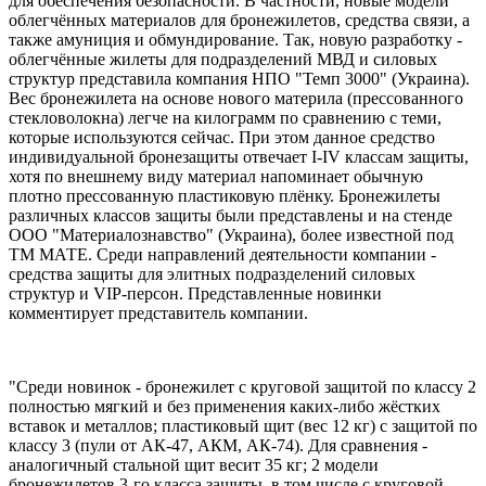
для обеспечения безопасности. В частности, новые модели
облегчённых материалов для бронежилетов, средства связи, а
также амуниция и обмундирование. Так, новую разработку -
облегчённые жилеты для подразделений МВД и силовых
структур представила компания НПО "Темп 3000" (Украина).
Вес бронежилета на основе нового материла (прессованного
стекловолокна) легче на килограмм по сравнению с теми,
которые используются сейчас. При этом данное средство
индивидуальной бронезащиты отвечает I-IV классам защиты,
хотя по внешнему виду материал напоминает обычную
плотно прессованную пластиковую плёнку. Бронежилеты
различных классов защиты были представлены и на стенде
ООО "Материалознавство" (Украина), более известной под
ТМ МАТЕ. Среди направлений деятельности компании -
средства защиты для элитных подразделений силовых
структур и VIP-персон. Представленные новинки
комментирует представитель компании.
"Среди новинок - бронежилет с круговой защитой по классу 2
полностью мягкий и без применения каких-либо жёстких
вставок и металлов; пластиковый щит (вес 12 кг) с защитой по
классу 3 (пули от АК-47, АКМ, АК-74). Для сравнения -
аналогичный стальной щит весит 35 кг; 2 модели
бронежилетов 3-го класса защиты, в том числе с круговой