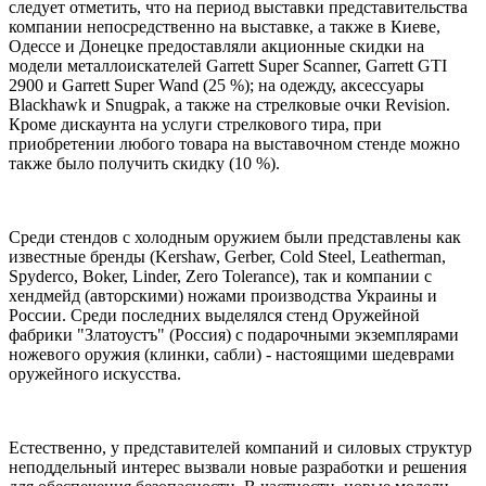
следует отметить, что на период выставки представительства
компании непосредственно на выставке, а также в Киеве,
Одессе и Донецке предоставляли акционные скидки на
модели металлоискателей Garrett Super Scanner, Garrett GTI
2900 и Garrett Super Wand (25 %); на одежду, аксессуары
Blackhawk и Snugpak, а также на стрелковые очки Revision.
Кроме дискаунта на услуги стрелкового тира, при
приобретении любого товара на выставочном стенде можно
также было получить скидку (10 %).
Среди стендов с холодным оружием были представлены как
известные бренды (Kershaw, Gerber, Cold Steel, Leatherman,
Spyderco, Boker, Linder, Zero Tolerance), так и компании с
хендмейд (авторскими) ножами производства Украины и
России. Среди последних выделялся стенд Оружейной
фабрики "Златоустъ" (Россия) с подарочными экземплярами
ножевого оружия (клинки, сабли) - настоящими шедеврами
оружейного искусства.
Естественно, у представителей компаний и силовых структур
неподдельный интерес вызвали новые разработки и решения