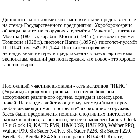
Дополнительной изюминкой выставки стали представленные
на стенде Государственного предприятия "Укроборонсервис"
образцы раритетного оружия - пулемёты "Максим", винтовка
Мосина (1891 г.), карабин Мосина (1944 г.), пистолет-пулемёт
Томпсона (1928 г.), пистолет Наган (1895 г.), пистолет-пулемёт
ППШ-41, пулемёт РПД-44. Посетители проявляли
неподдельный интерес к представленным здесь раритетным
экспонатам, лишний раз подтверждая, что новое - это хорошо
забытое старое.
Постоянный участник выставки - сеть магазинов "ИБИС"
(Украина) - продемонстрировала на стенде большой
ассортимент различного оружия, одежды и аксессуаров,
ножей. На стенде с действующим мультимедийным тиром
любой желающий мог "пострелять" из различного оружия.
Здесь были представлены новинки спортивных пистолетов
разных калибров, в частности, линейки моделей Taurus, Glock
17 и Glock 19, KAHR PM9, H&K USP, H&K P30, Walther PPQ,
Walther P99, Sig Sauer X-Five, Sig Sauer P226, Sig Sauer P229,
Beretta 92, Beretta PX4 Storm и карабин BD-42/II. Кстати,