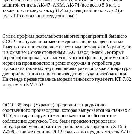
защитой от пуль АК-47, АКМ, АК-74 (вес всего 5,8 кг), а
также пластиковую каску (1,4 кг) с защитой по классу 2 (от
пуль ТТ со стальным сердечником)."
Смена профиля деятельности многих предприятий бывшего
СССР - вынужденная закономерность периода девяностых.
Именно так и произошло с известным не только в Украине, но
и в бывшем Союзе столичным ЗАО Завод "Маяк", который
перепрофилировался с выпуска магнитофонов одноименной
марки на производство и ремонт оружия и устройств для
пуска авиационных неуправляемых ракет, а также аппаратуры
для приёма, записи и воспроизведения звука и изображения.
На стенде презентовались модели танкового пулемёта КТ-7.62
и пулемёта КМ-7.62.
ООО "Зброяр" (Украина) представила продукцию
собственного производства, которая выпускается на станках с
ЧПУ, что гарантирует отменное качество и абсолютное
соблюдение допусков. Так, были продемонстрированы
популярные модели охотничьих нарезных карабинов Z-15 и
Z-008, а так же новинка 2012 года - самозарядная модель Z-10