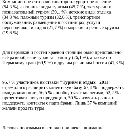
Компании презентовали санаторно-курортное лечение
(54,3 %),
активные виды туризма
(45,7 %),
экскурсии и
познавательный туризм
(39,1 %),
детские виды отдыха
(34,8 %),
пляжный туризм
(32,6 %),
транспортное
обслуживание, размещение в гостиницах, услуги
переводчиков и гидов
(21,7 %)
и морские и речные круизы
(19,6 %).
Для пермяков и гостей краевой столицы было представлено
всё разнообразие туров за границу
(26,1 %),
а также по
Пермскому краю
(69,9 %)
и другим регионам России
(41,3 %).
95,7 %
участников выставки
"Туризм и отдых - 2011"
стремились расширить клиентскую базу,
67,4 %
- поддержать
имидж компании,
56,5 %
- пообщаться с коллегами,
52,2 %
-
презентовать новую продукцию,
50 %
- изучить рынок и
поддержать контакты с партнёрами. Лишь
37 %
компаний
желали продать туры.
Деловая программа выставки привлекла внимание