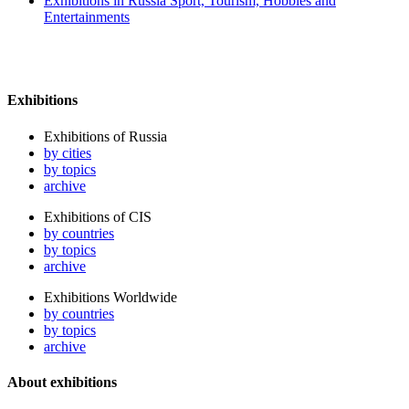
Exhibitions in Russia Sport, Tourism, Hobbies and
Entertainments
Exhibitions
Exhibitions of Russia
by cities
by topics
archive
Exhibitions of CIS
by countries
by topics
archive
Exhibitions Worldwide
by countries
by topics
archive
About exhibitions