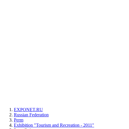
EXPONET.RU
Russian Federation
Perm
Exhibition "Tourism and Recreation - 2011"