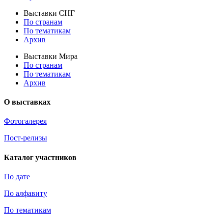
Выставки СНГ
По странам
По тематикам
Архив
Выставки Мира
По странам
По тематикам
Архив
О выставках
Фотогалерея
Пост-релизы
Каталог участников
По дате
По алфавиту
По тематикам