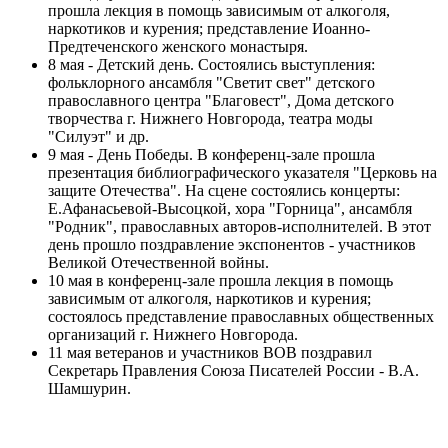
прошла лекция в помощь зависимым от алкоголя,
наркотиков и курения; представление Иоанно-
Предтеченского женского монастыря.
8 мая - Детский день. Состоялись выступления:
фольклорного ансамбля "Светит свет" детского
православного центра "Благовест", Дома детского
творчества г. Нижнего Новгорода, театра моды
"Силуэт" и др.
9 мая - День Победы. В конференц-зале прошла
презентация библиографического указателя "Церковь на
защите Отечества". На сцене состоялись концерты:
Е.Афанасьевой-Высоцкой, хора "Горница", ансамбля
"Родник", православных авторов-исполнителей. В этот
день прошло поздравление экспонентов - участников
Великой Отечественной войны.
10 мая в конференц-зале прошла лекция в помощь
зависимым от алкоголя, наркотиков и курения;
состоялось представление православных общественных
организаций г. Нижнего Новгорода.
11 мая ветеранов и участников ВОВ поздравил
Секретарь Правления Союза Писателей России - В.А.
Шамшурин.