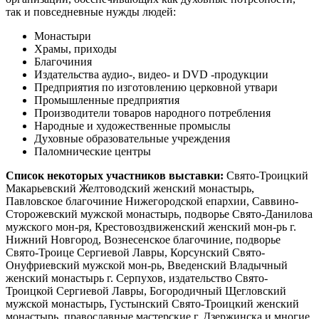
так и повседневные нужды людей:
Монастыри
Храмы, приходы
Благочиния
Издательства аудио-, видео- и DVD -продукции
Предприятия по изготовлению церковной утвари
Промышленные предприятия
Производители товаров народного потребления
Народные и художественные промыслы
Духовные образовательные учреждения
Паломнические центры
Список некоторых участников выставки:
Свято-Троицкий
Макарьевский Желтоводский женский монастырь,
Павловское благочиние Нижегородской епархии, Саввино-
Сторожевский мужской монастырь, подворье Свято-Данилова
мужского мон-ря, Крестовоздвиженский женский мон-рь г.
Нижний Новгород, Вознесенское благочиние, подворье
Свято-Троице Сергиевой Лавры, Корсунский Свято-
Онуфриевский мужской мон-рь, Введенский Владычный
женский монастырь г. Серпухов, издательство Свято-
Троицкой Сергиевой Лавры, Богородичный Щегловский
мужской монастырь, Густынский Свято-Троицкий женский
монастырь, православные мастерские г. Дзержинска и многие