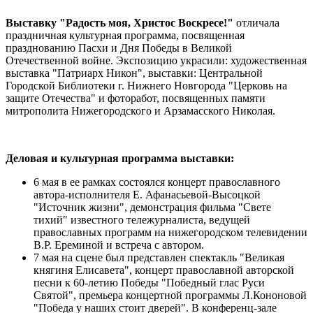
Выставку "Радость моя, Христос Воскресе!"
отличала
праздничная культурная программа, посвященная
празднованию Пасхи и Дня Победы в Великой
Отечественной войне. Экспозицию украсили: художественная
выставка "Патриарх Никон", выставки: Центральной
Городской Библиотеки г. Нижнего Новгорода "Церковь на
защите Отечества" и фоторабот, посвященных памяти
митрополита Нижегородского и Арзамасского Николая.
Деловая и культурная программа выставки:
6 мая в ее рамках состоялся концерт православного
автора-исполнителя Е. Афанасьевой-Высоцкой
"Источник жизни", демонстрация фильма "Свете
тихий" известного тележурналиста, ведущей
православных программ на нижегородском телевидении
В.Р. Ереминой и встреча с автором.
7 мая на сцене был представлен спектакль "Великая
княгиня Елисавета", концерт православной авторской
песни к 60-летию Победы "Победный глас Руси
Святой", премьера концертной программы Л.Кононовой
"Победа у наших стоит дверей". В конференц-зале