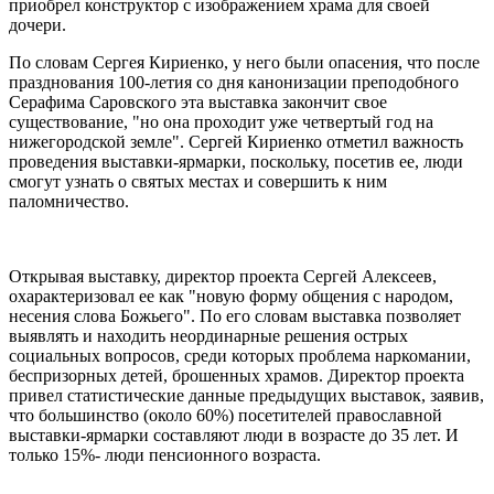
приобрел конструктор с изображением храма для своей
дочери.
По словам Сергея Кириенко, у него были опасения, что после
празднования 100-летия со дня канонизации преподобного
Серафима Саровского эта выставка закончит свое
существование, "но она проходит уже четвертый год на
нижегородской земле". Сергей Кириенко отметил важность
проведения выставки-ярмарки, поскольку, посетив ее, люди
смогут узнать о святых местах и совершить к ним
паломничество.
Открывая выставку, директор проекта Сергей Алексеев,
охарактеризовал ее как "новую форму общения с народом,
несения слова Божьего". По его словам выставка позволяет
выявлять и находить неординарные решения острых
социальных вопросов, среди которых проблема наркомании,
беспризорных детей, брошенных храмов. Директор проекта
привел статистические данные предыдущих выставок, заявив,
что большинство (около 60%) посетителей православной
выставки-ярмарки составляют люди в возрасте до 35 лет. И
только 15%- люди пенсионного возраста.