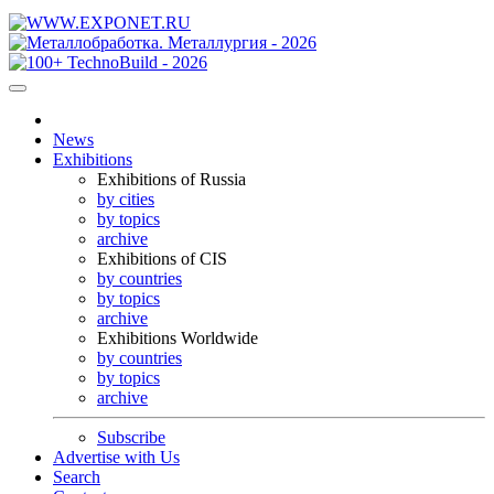
News
Exhibitions
Exhibitions of Russia
by cities
by topics
archive
Exhibitions of CIS
by countries
by topics
archive
Exhibitions Worldwide
by countries
by topics
archive
Subscribe
Advertise with Us
Search