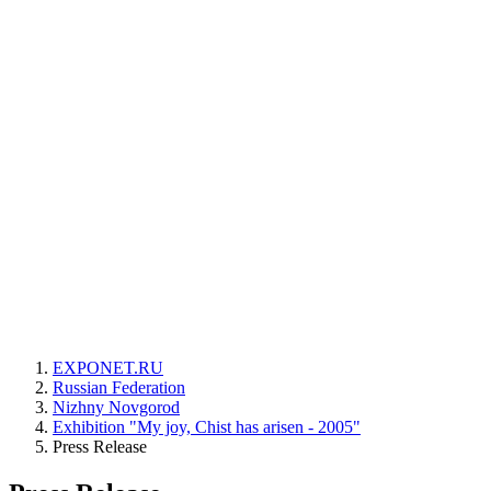
EXPONET.RU
Russian Federation
Nizhny Novgorod
Exhibition "My joy, Chist has arisen - 2005"
Press Release