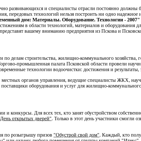
чно развивающихся и специалисты отрасли постоянно должны бы
ния, передовых технологий нельзя построить ни одно надежное 
менный дом: Материалы. Оборудование. Технологии - 2007"
стижениям в области технологий, материалов и оборудования дл
е представят вашему вниманию предприятия из Пскова и Псковск
и по делам строительства, жилищно-коммунального хозяйства, г
 Торгово-промышленная палата Псковской области провели нау
овременные технологии водоочистки: достижения и результаты, 
 местных органов управления, ведущие специалисты ЖКХ, науч
поставщики оборудования и услуг для жилищно-коммунального 
ии и конкурсы. Для всех тех, кто занят обустройством собстве
"День открытых дверей"
. Только в этот день участники смогли 
ция по розыгрышу призов
"Обустрой свой дом"
. Каждый, кто пол
ы" или охрану любого помещения от группы компаний "Итекс".