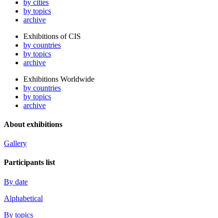
by cities
by topics
archive
Exhibitions of CIS
by countries
by topics
archive
Exhibitions Worldwide
by countries
by topics
archive
About exhibitions
Gallery
Participants list
By date
Alphabetical
By topics