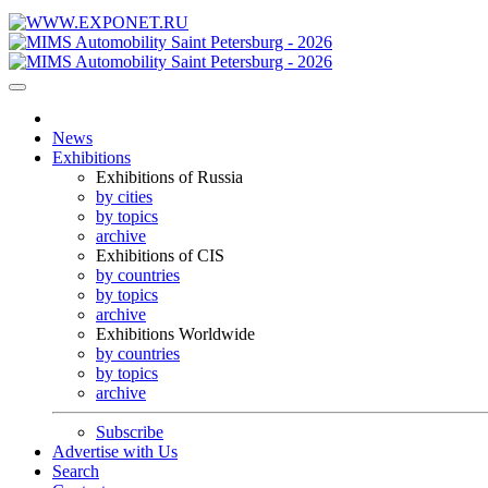
News
Exhibitions
Exhibitions of Russia
by cities
by topics
archive
Exhibitions of CIS
by countries
by topics
archive
Exhibitions Worldwide
by countries
by topics
archive
Subscribe
Advertise with Us
Search