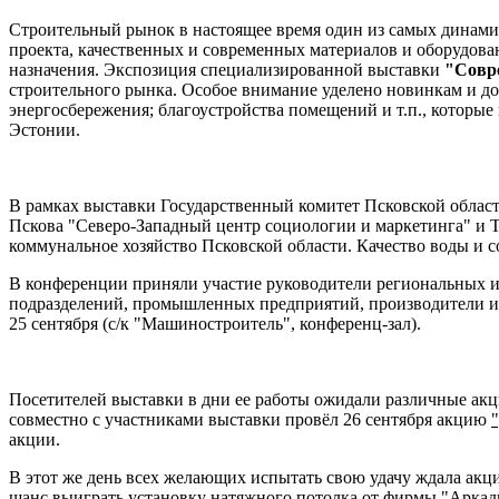
Строительный рынок в настоящее время один из самых динами
проекта, качественных и современных материалов и оборудова
назначения. Экспозиция специализированной выставки
"Совре
строительного рынка. Особое внимание уделено новинкам и до
энергосбережения; благоустройства помещений и т.п., которы
Эстонии.
В рамках выставки Государственный комитет Псковской област
Пскова "Северо-Западный центр социологии и маркетинга" и
коммунальное хозяйство Псковской области. Качество воды и с
В конференции приняли участие руководители региональных и
подразделений, промышленных предприятий, производители и 
25 сентября (с/к "Машиностроитель", конференц-зал).
Посетителей выставки в дни ее работы ожидали различные акц
совместно с участниками выставки провёл 26 сентября акцию
акции.
В этот же день всех желающих испытать свою удачу ждала ак
шанс выиграть установку натяжного потолка от фирмы "Аркад