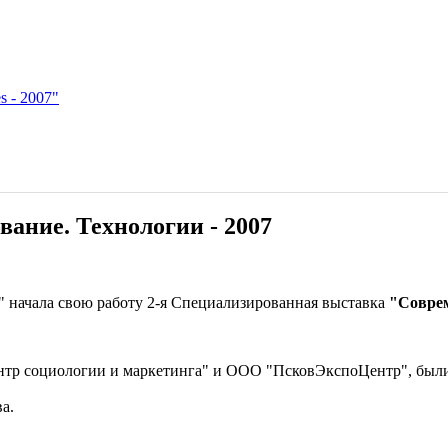
s - 2007"
ание. Технологии - 2007
ь" начала свою работу 2-я Специализированная выставка
"Соврем
тр социологии и маркетинга" и ООО "ПсковЭкспоЦентр", были р
а.