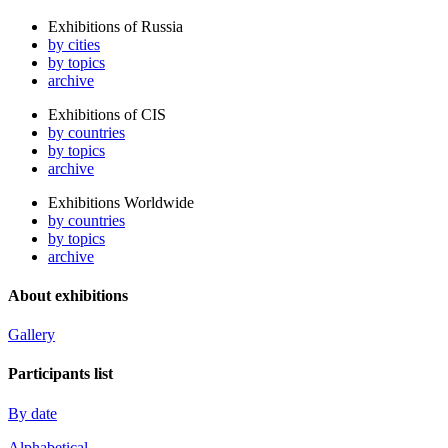
Exhibitions of Russia
by cities
by topics
archive
Exhibitions of CIS
by countries
by topics
archive
Exhibitions Worldwide
by countries
by topics
archive
About exhibitions
Gallery
Participants list
By date
Alphabetical