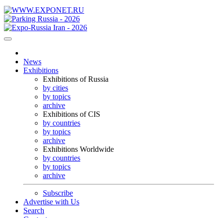
News
Exhibitions
Exhibitions of Russia
by cities
by topics
archive
Exhibitions of CIS
by countries
by topics
archive
Exhibitions Worldwide
by countries
by topics
archive
Subscribe
Advertise with Us
Search