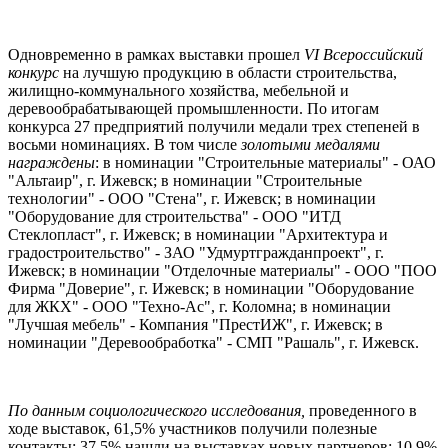
Одновременно в рамках выставки прошел
VI Всероссийский
конкурс
на лучшую продукцию в области строительства,
жилищно-коммунального хозяйства, мебельной и
деревообрабатывающей промышленности. По итогам
конкурса 27 предприятий получили медали трех степеней в
восьми номинациях. В том числе
золотыми медалями
награждены
: в номинации "Строительные материалы" - ОАО
"Альтаир", г. Ижевск; в номинации "Строительные
технологии" - ООО "Стена", г. Ижевск; в номинации
"Оборудование для строительства" - ООО "ИТД
Стеклопласт", г. Ижевск; в номинации "Архитектура и
градостроительство" - ЗАО "Удмуртгражданпроект", г.
Ижевск; в номинации "Отделочные материалы" - ООО "ПОО
Фирма "Доверие", г. Ижевск; в номинации "Оборудование
для ЖКХ" - ООО "Техно-Ас", г. Коломна; в номинации
"Лучшая мебель" - Компания "ПрестИЖ", г. Ижевск; в
номинации "Деревообработка" - СМП "Рашаль", г. Ижевск.
По данным социологического исследования,
проведенного в
ходе выставок, 61,5% участников получили полезные
контакты; 37,5% нашли на выставках новых партнеров; 10,9%