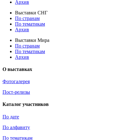
Архив
Выставки СНГ
По странам
По тематикам
Архив
Выставки Мира
По странам
По тематикам
Архив
О выставках
Фотогалерея
Пост-релизы
Каталог участников
По дате
По алфавиту
По тематикам