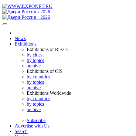
News
Exhibitions
Exhibitions of Russia
by cities
by topics
archive
Exhibitions of CIS
by countries
by topics
archive
Exhibitions Worldwide
by countries
by topics
archive
Subscribe
Advertise with Us
Search