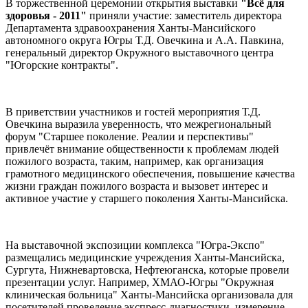
В торжественной церемонии открытия выставки
"Всё для
здоровья - 2011"
приняли участие: заместитель директора
Департамента здравоохранения Ханты-Мансийского
автономного округа Югры Т.Д. Овечкина и А.А. Павкина,
генеральный директор Окружного выставочного центра
"Югорские контракты".
В приветствии участников и гостей мероприятия Т.Д.
Овечкина выразила уверенность, что межрегиональный
форум "Старшее поколение. Реалии и перспективы"
привлечёт внимание общественности к проблемам людей
пожилого возраста, таким, например, как организация
грамотного медицинского обеспечения, повышение качества
жизни граждан пожилого возраста и вызовет интерес и
активное участие у старшего поколения Ханты-Мансийска.
На выставочной экспозиции комплекса "Югра-Экспо"
размещались медицинские учреждения Ханты-Мансийска,
Сургута, Нижневартовска, Нефтеюганска, которые провели
презентации услуг. Например, ХМАО-Югры "Окружная
клиническая больница" Ханты-Мансийска организовала для
посетителей проведение экспресс-диагностики, измерение