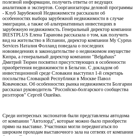
полезной информации, получить ответы от ведущих
аналитиков и экспертов. Соорганизаторы деловой программы
- Клуб Зарубежной Недвижимости рассказали об
особенностях выбора зарубежной недвижимости в случае
эмиграции, а также об альтернативных инвестициях в
зарубежную недвижимость. Генеральный директор компании
IRESTPLUS Елена Таранова рассказала о том, как получить
вид на жительство в Испании, директор компании My Cyprus
Services Наталия Фолланд поведала о последних
нововведениях в законодательстве о недвижимом имуществе
Кипра, а генеральный директор компании "Belgahaus"
Дмитрий Тюрин посвятил присутствующих в особенности
приобретения недвижимости в Бельгии. С докладом об
инвестиционной среде Словакии выступил 1-й секретарь
посольства Словацкой Республики в Москве Павол
Ковачовски. Об особенностях рынка недвижимости Болгарии
рассказал руководитель "Российско-болгарского сообщества
риэлторов" Сергей Ошейко.
Среди интересных экспонатов были представлены автодома
от компании "Автолорд", которые можно было приобрести
прямо на выставке. Участники могли передвигаться по
широким проходам выставочного зала на сегвеях от компании