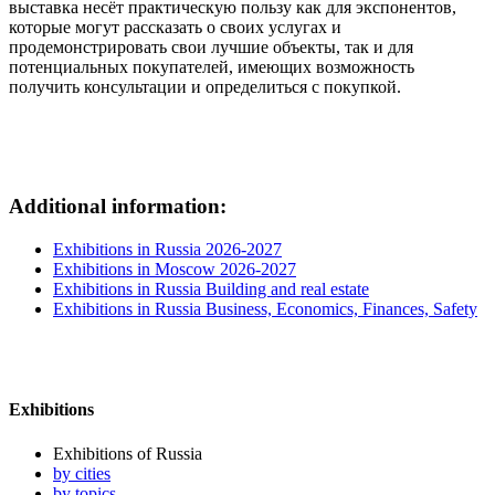
выставка несёт практическую пользу как для экспонентов,
которые могут рассказать о своих услугах и
продемонстрировать свои лучшие объекты, так и для
потенциальных покупателей, имеющих возможность
получить консультации и определиться с покупкой.
Additional information:
Exhibitions in Russia 2026-2027
Exhibitions in Moscow 2026-2027
Exhibitions in Russia Building and real estate
Exhibitions in Russia Business, Economics, Finances, Safety
Exhibitions
Exhibitions of Russia
by cities
by topics