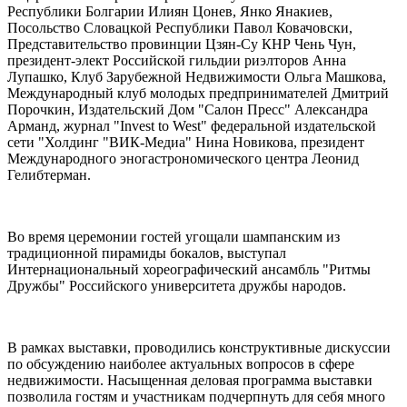
Республики Болгарии Илиян Цонев, Янко Янакиев,
Посольство Словацкой Республики Павол Ковачовски,
Представительство провинции Цзян-Су КНР Чень Чун,
президент-элект Российской гильдии риэлторов Анна
Лупашко, Клуб Зарубежной Недвижимости Ольга Машкова,
Международный клуб молодых предпринимателей Дмитрий
Порочкин, Издательский Дом "Салон Пресс" Александра
Арманд, журнал "Invest to West" федеральной издательской
сети "Холдинг "ВИК-Медиа" Нина Новикова, президент
Международного эногастрономического центра Леонид
Гелибтерман.
Во время церемонии гостей угощали шампанским из
традиционной пирамиды бокалов, выступал
Интернациональный хореографический ансамбль "Ритмы
Дружбы" Российского университета дружбы народов.
В рамках выставки, проводились конструктивные дискуссии
по обсуждению наиболее актуальных вопросов в сфере
недвижимости. Насыщенная деловая программа выставки
позволила гостям и участникам подчерпнуть для себя много