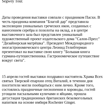
Segwey Tour.
Даты проведения выставки совпали с праздником Пасхи. В
честь праздника компания "Благой дар" представила
экспозицию уникальных греческих икон, созданных с
нанесением серебра и позолоты на оклад, а в центре
выставочного зала был представлен уникальный
художественный проект издательского дома "Салон-Пресс"
"Дизайнерская матрёшка". Президент Международного
эногастрономического центра Леонид Гелибтерман
презентовал на выставке свою книгу "Большая книга
гурмана-путешественника. Гастрономическое путешествие
вокруг света".
15 апреля гостей выставки поздравил настоятель Храма Всех
святых Тверской епархии отец Виталий, в течении дня
посетители могли пообщаться с ним лично. Кроме того,
состоялись праздничные песнопения и хороводы, гостей
угощали пасхальными куличами и яйцами, прошла
дегустация традиционных британских безалкогольных
напитков на основе имбиря Rochester Ginger.