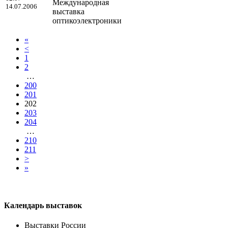
Международная
14.07.2006
выставка
оптикоэлектроники
«
<
1
2
…
200
201
202
203
204
…
210
211
>
»
Календарь выставок
Выставки России