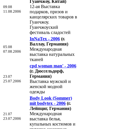
Гуанчжоу, Китай)
12-ая Выставка
09.08
11.08.2006
подарков, призов и
канцелярских товаров в
Гуанчжоу.
Гуанчжоуский
фестиваль сладостей
InNaTex - 2006
(г.
Валлау, Германия)
05.08
Международная
07.08.2006
выставка натуральных
тканей
cpd woman man' - 2006
(г. Дюссельдорф,
Германия)
23.07
25.07.2006
Выставка мужской и
женской модной
одежды
Body Look (Sommer)
mit bodytex - 2006
(г.
Лейпциг, Германия)
Международная
21.07
23.07.2006
выставка белья,
купальных костюмов и