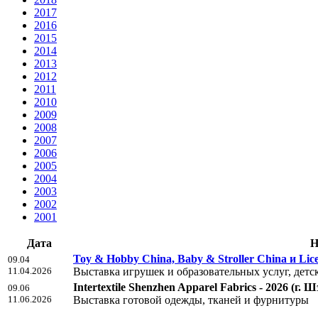
2017
2016
2015
2014
2013
2012
2011
2010
2009
2008
2007
2006
2005
2004
2003
2002
2001
Дата
Н
Toy & Hobby China, Baby & Stroller China и Lice
09.04
11.04.2026
Выставка игрушек и образовательных услуг, детс
Intertextile Shenzhen Apparel Fabrics - 2026
(г. 
09.06
11.06.2026
Выставка готовой одежды, тканей и фурнитуры