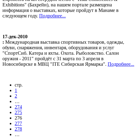
Exhibitions" (Бахрейн), на нашем портале размещена
информация о выставках, которые пройдут в Манаме в
следующем году.
Подробнее...
17-дек-2010
:
Международная выставка спортивных товаров, одежды,
обуви, снаряжения, инвентаря, оборудования и услуг
"СпортСиб. Катера и яхты. Охота. Рыболовство. Салон
оружия - 2011" пройдёт с 31 марта по 3 апреля в
Новосибирске в МВЦ "ITE Сибирская Ярмарка".
Подробнее...
стр.
1
2
…
274
275
276
277
278
…