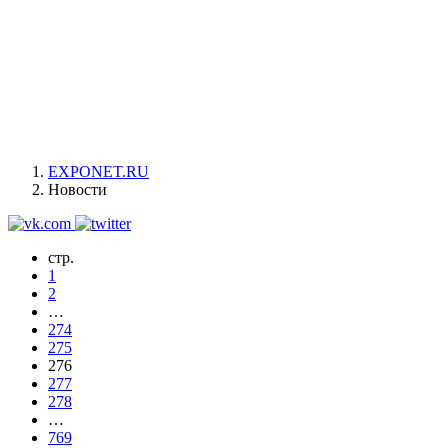
EXPONET.RU
Новости
стр.
1
2
…
274
275
276
277
278
…
769