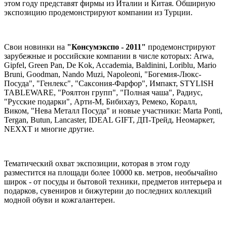
этом году представят фирмы из Италии и Китая. Обширную
экспозицию продемонстрируют компании из Турции.
Свои новинки на
"Консумэкспо - 2011"
продемонстрируют
зарубежные и российские компании в числе которых: Arwa,
Gipfel, Green Pan, De Kok, Accademia, Baldinini, Loriblu, Mario
Bruni, Goodman, Nando Muzi, Napoleoni, "Богемия-Люкс-
Посуда", "Генлекс", "Саксония-Фарфор", Импакт, STYLISH
TABLEWARE, "Роялтон групп", "Полная чаша", Радиус,
"Русские подарки", Арти-М, Бибихауз, Ремеко, Коралл,
Виком, "Нева Металл Посуда" и новые участники: Marta Ponti,
Tergan, Butun, Lancaster, IDEAL GIFT, ДП-Трейд, Неомаркет,
NEXXT и многие другие.
Тематический охват экспозиции, которая в этом году
разместится на площади более 10000 кв. метров, необычайно
широк - от посуды и бытовой техники, предметов интерьера и
подарков, сувениров и бижутерии до последних коллекций
модной обуви и кожгалантереи.