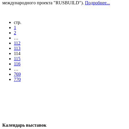
международного проекта "RUSBUILD").
Подробнее...
стр.
1
2
…
112
113
114
115
116
…
769
770
Календарь выставок