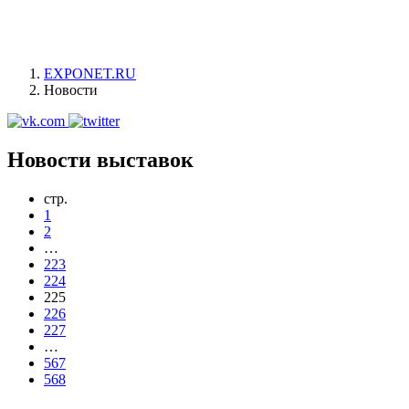
EXPONET.RU
Новости
Новости выставок
стр.
1
2
…
223
224
225
226
227
…
567
568