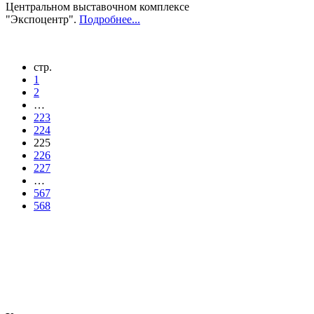
Центральном выставочном комплексе
"Экспоцентр".
Подробнее...
стр.
1
2
…
223
224
225
226
227
…
567
568