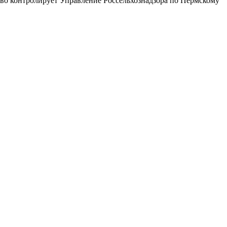
ство контролирует Управление Россельхознадзора по Пермскому