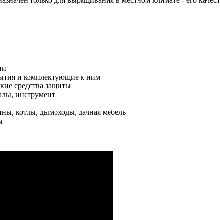
назначен только для выращивания в местном климате - его каче
ии
рытия и комплектующие к ним
ские средства защиты
алы, инструмент
ины, котлы, дымоходы, дачная мебель
ы