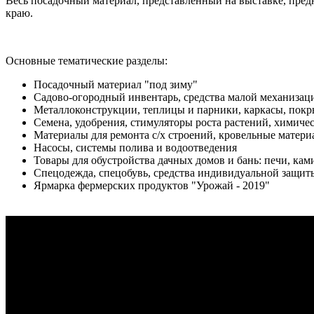
Весь посадочный материал, представленный на выставке, пред
краю.
Основные тематические разделы:
Посадочный материал "под зиму"
Садово-огородный инвентарь, средства малой механизац
Металлоконструкции, теплицы и парники, каркасы, пок
Семена, удобрения, стимуляторы роста растений, химиче
Материалы для ремонта с/х строений, кровельные матери
Насосы, системы полива и водоотведения
Товары для обустройства дачных домов и бань: печи, кам
Спецодежда, спецобувь, средства индивидуальной защит
Ярмарка фермерских продуктов "Урожай - 2019"