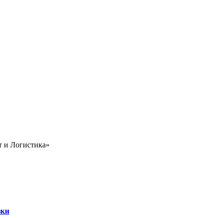
т и Логистика»
зки