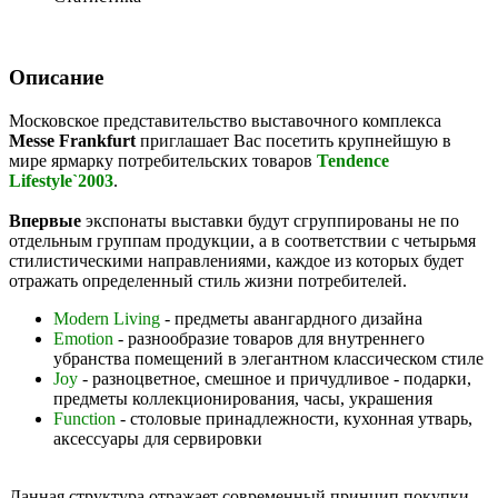
Описание
Московское представительство выставочного комплекса
Messe Frankfurt
приглашает Вас посетить крупнейшую в
мире ярмарку потребительских товаров
Tendence
Lifestyle`2003
.
Впервые
экспонаты выставки будут сгруппированы не по
отдельным группам продукции, а в соответствии с четырьмя
стилистическими направлениями, каждое из которых будет
отражать определенный стиль жизни потребителей.
Modern Living
- предметы авангардного дизайна
Emotion
- разнообразие товаров для внутреннего
убранства помещений в элегантном классическом стиле
Joy
- разноцветное, смешное и причудливое - подарки,
предметы коллекционирования, часы, украшения
Function
- столовые принадлежности, кухонная утварь,
аксессуары для сервировки
Данная структура отражает современный принцип покупки