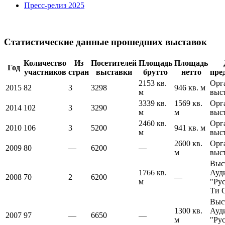
Пресс-релиз 2025
Статистические данные прошедших выставок
Количество
Из
Посетителей
Площадь
Площадь
Год
участников
стран
выставки
брутто
нетто
пре
2153 кв.
Орг
2015
82
3
3298
946 кв. м
м
выс
3339 кв.
1569 кв.
Орг
2014
102
3
3290
м
м
выс
2460 кв.
Орг
2010
106
3
5200
941 кв. м
м
выс
2600 кв.
Орг
2009
80
—
6200
—
м
выс
Выс
1766 кв.
Ауд
2008
70
2
6200
—
м
"Ру
Ти 
Выс
1300 кв.
Ауд
2007
97
—
6650
—
м
"Ру