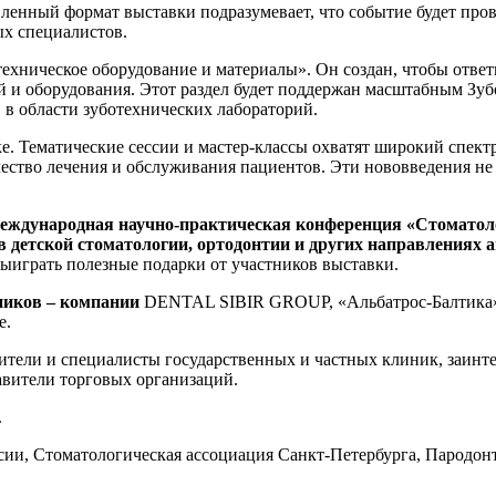
ленный формат выставки подразумевает, что событие будет провод
ых специалистов.
ехническое оборудование и материалы». Он создан, чтобы ответ
 и оборудования. Этот раздел будет поддержан масштабным Зубо
 в области зуботехнических лабораторий.
е. Тематические сессии и мастер-классы охватят широкий спект
ство лечения и обслуживания пациентов. Эти нововведения не 
еждународная научно-практическая конференция «Стомато
 детской стоматологии, ортодонтии и других направлениях 
ыиграть полезные подарки от участников выставки.
ников – компании
DENTAL SIBIR GROUP, «Альбатрос-Балтик
е.
ители и специалисты государственных и частных клиник, заин
авители торговых организаций.
.
сии, Стоматологическая ассоциация Санкт-Петербурга, Пародо