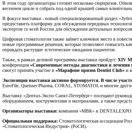
В этом году организаторы готовят несколько сюрпризов. Обнов
весеннем цикле и собрать под одной крышей самых влиятельн
В фокусе выставки - новый специализированный раздел «Зубот
предоставить платформу для обсуждения передовых технологий
экспертов со всей России для обсуждения актуальных вопросов
Цифровая стоматология также займет ключевое место в повестк
новые программные решения, которые позволяют повысить каче
оправдать растущие эстетические ожидания пациентов.
Также, в рамках деловой программы выставки пройдут:
XIV М
конференция
«Современные методы диагностики и лечения в
смогут принять участие в
«Марафоне призов Dentist Club»
и в
Экспозиция выставки активно формируется. В числе участ
EuroFile, Queisser Pharma, CORAL, STOMATOL и многие други
Выставку «Дентал-Экспо Санкт-Петербург» посещают руковод
оборудованием, инструментами и материалами, а также предст
Организаторы выставки:
компания «МВК» и DENTALEXPO
Официальная поддержка:
Стоматологическая ассоциация Рос
«Стоматологическая Индустрия» (РоСИ).