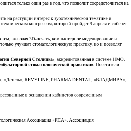
иться только один раз в год, что позволит сосредоточиться на
ить на растущий интерес к зуботехнической тематике и
техническим конгрессом, который пройдет 9 апреля и соберет
р тем, включая 3D-печать, компьютерное моделирование и
только улучшат стоматологическую практику, но и позволят
логия Северной Столицы»
, аккредитованная в системе НМО,
амбулаторной стоматологической практики»
. Посетители
а», «Детель», REVYLINE, PHARMA DENTAL, «ВЛАДМИВА»,
тересованные в оснащении кабинетов современным
нтологическая Ассоциация «РПА», Ассоциация