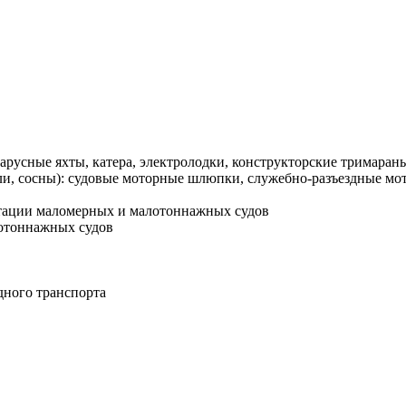
парусные яхты, катера, электролодки, конструкторские тримаран
али, сосны): судовые моторные шлюпки, служебно-разъездные мо
атации маломерных и малотоннажных судов
лотоннажных судов
дного транспорта