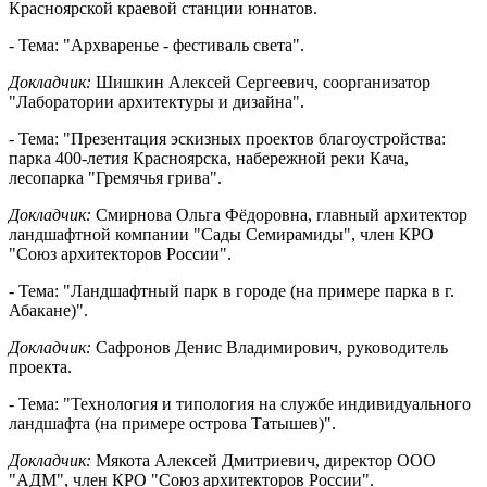
Красноярской краевой станции юннатов.
- Тема: "Архваренье - фестиваль света".
Докладчик:
Шишкин Алексей Сергеевич, соорганизатор
"Лаборатории архитектуры и дизайна".
- Тема: "Презентация эскизных проектов благоустройства:
парка 400-летия Красноярска, набережной реки Кача,
лесопарка "Гремячья грива".
Докладчик:
Смирнова Ольга Фёдоровна, главный архитектор
ландшафтной компании "Сады Семирамиды", член КРО
"Союз архитекторов России".
- Тема: "Ландшафтный парк в городе (на примере парка в г.
Абакане)".
Докладчик:
Сафронов Денис Владимирович, руководитель
проекта.
- Тема: "Технология и типология на службе индивидуального
ландшафта (на примере острова Татышев)".
Докладчик:
Мякота Алексей Дмитриевич, директор ООО
"АДМ", член КРО "Союз архитекторов России".