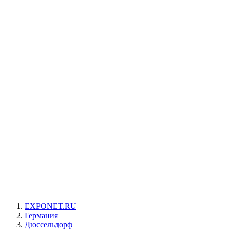
EXPONET.RU
Германия
Дюссельдорф