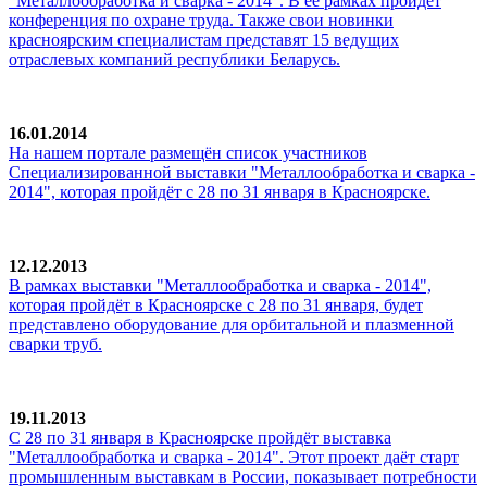
"Металлообработка и сварка - 2014". В её рамках пройдёт
конференция по охране труда. Также свои новинки
красноярским специалистам представят 15 ведущих
отраслевых компаний республики Беларусь.
16.01.2014
На нашем портале размещён список участников
Специализированной выставки "Металлообработка и сварка -
2014", которая пройдёт с 28 по 31 января в Красноярске.
12.12.2013
В рамках выставки "Металлообработка и сварка - 2014",
которая пройдёт в Красноярске с 28 по 31 января, будет
представлено оборудование для орбитальной и плазменной
сварки труб.
19.11.2013
С 28 по 31 января в Красноярске пройдёт выставка
"Металлообработка и сварка - 2014". Этот проект даёт старт
промышленным выставкам в России, показывает потребности