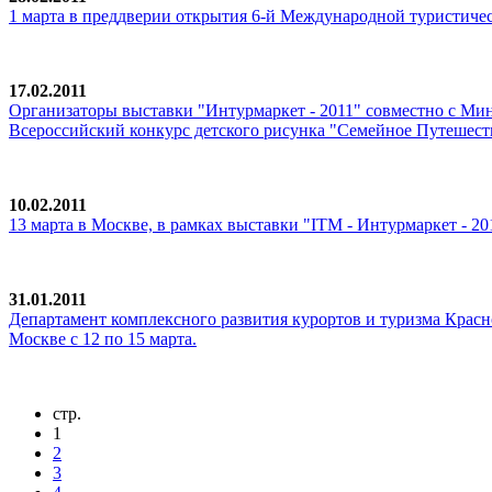
1 марта в преддверии открытия 6-й Международной туристичес
17.02.2011
Организаторы выставки "Интурмаркет - 2011" совместно с Ми
Всероссийский конкурс детского рисунка "Семейное Путешест
10.02.2011
13 марта в Москве, в рамках выставки "ITM - Интурмаркет - 
31.01.2011
Департамент комплексного развития курортов и туризма Красно
Москве с 12 по 15 марта.
стр.
1
2
3