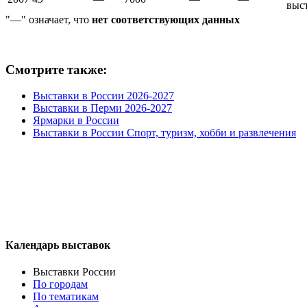
выс
"—" означает, что
нет соответствующих данных
Смотрите также:
Выставки в России 2026-2027
Выставки в Перми 2026-2027
Ярмарки в России
Выставки в России Спорт, туризм, хобби и развлечения
Календарь выставок
Выставки России
По городам
По тематикам