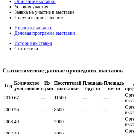
Описание выставки
Условия участия
Заявка на участие в выставке
Получить приглашение
Новости выставки
Деловая программа выставки
История выставки
Статистика
Статистические данные прошедших выставок
Количество
Из
Посетителей
Площадь
Площадь
Год
участников
стран
выставки
брутто
нетто
пре
Орг
2010
67
—
11500
—
—
выс
Орг
2009
56
—
8500
—
—
выс
Орг
2008
49
—
7000
—
—
выс
Орг
2007
49
—
7000
—
—