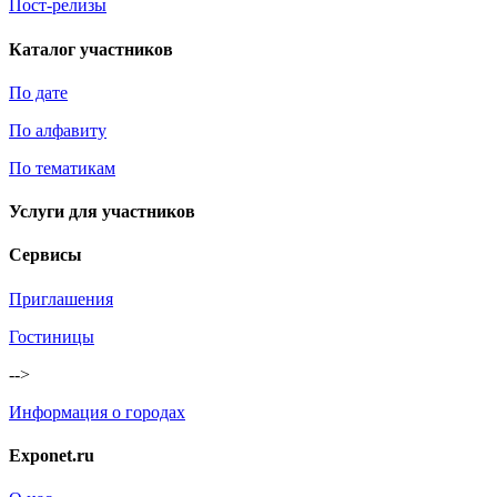
Пост-релизы
Каталог участников
По дате
По алфавиту
По тематикам
Услуги для участников
Сервисы
Приглашения
Гостиницы
-->
Информация о городах
Exponet.ru