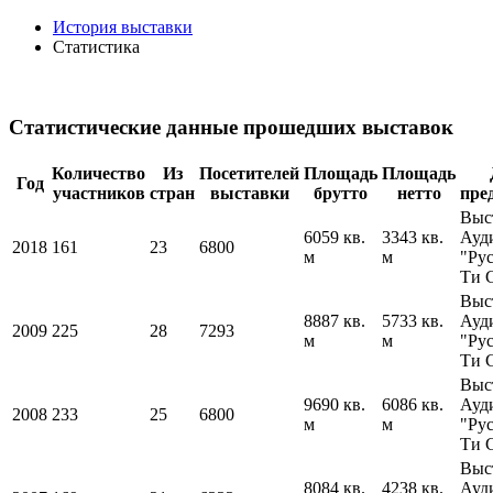
История выставки
Статистика
Статистические данные прошедших выставок
Количество
Из
Посетителей
Площадь
Площадь
Год
участников
стран
выставки
брутто
нетто
пре
Выс
6059 кв.
3343 кв.
Ауд
2018
161
23
6800
м
м
"Ру
Ти 
Выс
8887 кв.
5733 кв.
Ауд
2009
225
28
7293
м
м
"Ру
Ти 
Выс
9690 кв.
6086 кв.
Ауд
2008
233
25
6800
м
м
"Ру
Ти 
Выс
8084 кв.
4238 кв.
Ауд