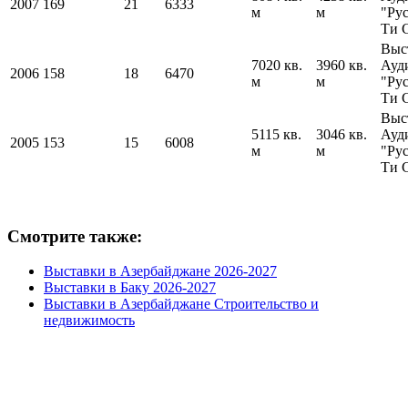
2007
169
21
6333
м
м
"Ру
Ти 
Выс
7020 кв.
3960 кв.
Ауд
2006
158
18
6470
м
м
"Ру
Ти 
Выс
5115 кв.
3046 кв.
Ауд
2005
153
15
6008
м
м
"Ру
Ти 
Смотрите также:
Выставки в Азербайджане 2026-2027
Выставки в Баку 2026-2027
Выставки в Азербайджане Строительство и
недвижимость