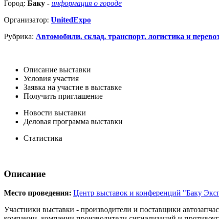
Город:
Баку
-
информация о городе
Организатор:
UnitedExpo
Рубрика:
Автомобили, склад, транспорт, логистика и перево
Описание выставки
Условия участия
Заявка на участие в выставке
Получить приглашение
Новости выставки
Деловая программа выставки
Статистика
Описание
Место проведения:
Центр выставок и конференций "Баку Экс
Участники выставки - производители и поставщики автозапчас
компании, компании производители сигнализаций и противоуг