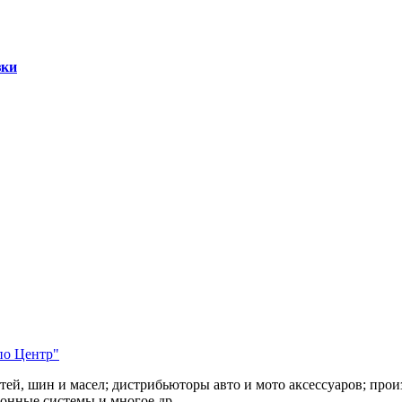
зки
по Центр"
тей, шин и масел; дистрибьюторы авто и мото аксессуаров; про
онные системы и многое др.