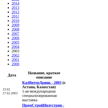
2014
2013
2012
2011
2010
2009
2008
2007
2006
2005
2004
2003
2002
2001
2000
Название, краткое
Дата
описание
КазИнтерДринк - 2003
(г.
Астана, Казахстан)
25.02
1-ая международная
27.02.2003
специализированная
выставка
ПромСтройИндустрия -