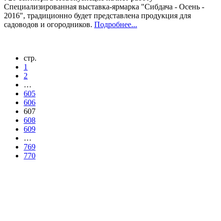
Специализированная выставка-ярмарка "Сибдача - Осень -
2016", традиционно будет представлена продукция для
садоводов и огородников.
Подробнее...
стр.
1
2
…
605
606
607
608
609
…
769
770