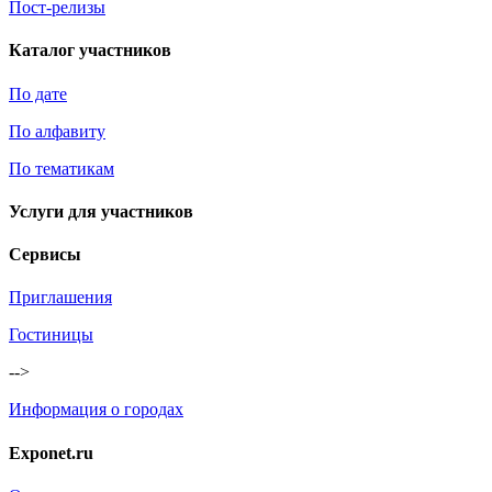
Пост-релизы
Каталог участников
По дате
По алфавиту
По тематикам
Услуги для участников
Сервисы
Приглашения
Гостиницы
-->
Информация о городах
Exponet.ru