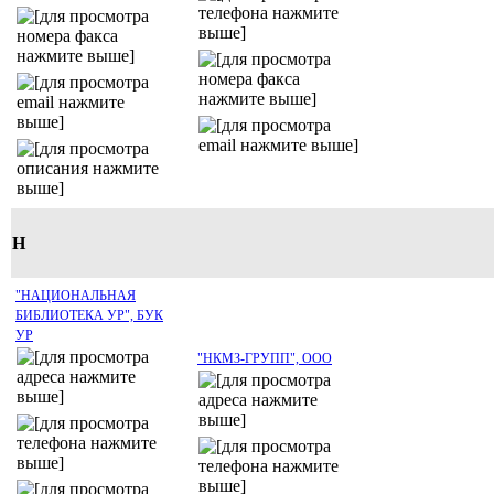
Н
"НАЦИОНАЛЬНАЯ
БИБЛИОТЕКА УР", БУК
УР
"НКМЗ-ГРУПП", ООО