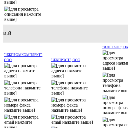
И-Й
"ИЖСТАЛЬ", О
"ИЖПРОМКОМПЛЕКТ",
ООО
"ИЖПРЭСТ", ООО