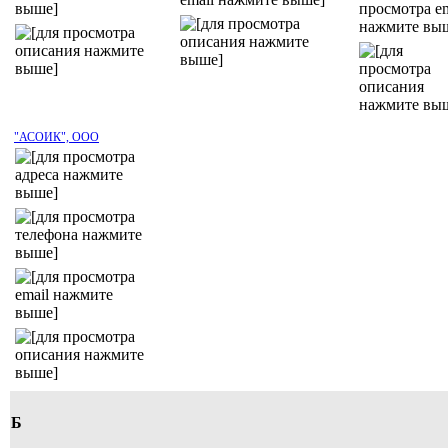
"АСОИК", ООО
Б