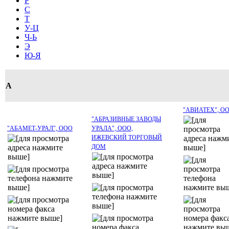
Р
С
Т
У-Ц
Ч-Ь
Э
Ю-Я
А
"АВИАТЕХ", О
"АБРАЗИВНЫЕ ЗАВОДЫ
"АБАМЕТ-УРАЛ", ООО
УРАЛА", ООО,
ИЖЕВСКИЙ ТОРГОВЫЙ
ДОМ