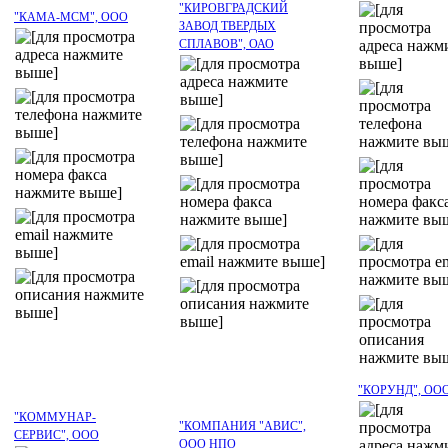
"КИРОВГРАДСКИЙ
"КАМА-МСМ", ООО
ЗАВОД ТВЕРДЫХ
СПЛАВОВ", ОАО
"КОРУНД", ОО
"КОММУНАР-
"КОМПАНИЯ "АВИС",
СЕРВИС", ООО
ООО НПО