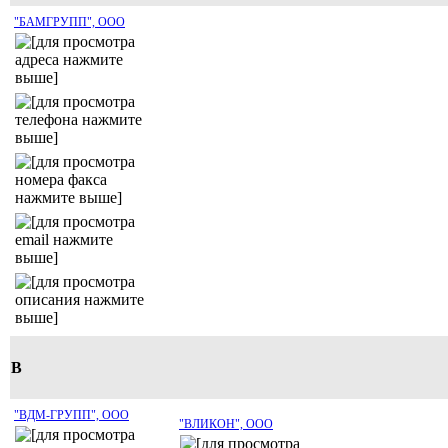
"БАМГРУПП", ООО
В
"ВДМ-ГРУПП", ООО
"ВЛИКОН", ООО