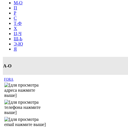
М-О
П
Р
С
Т-Ф
Х
Ц-Ч
Ш-Ь
Э-Ю
Я
A-O
FORA