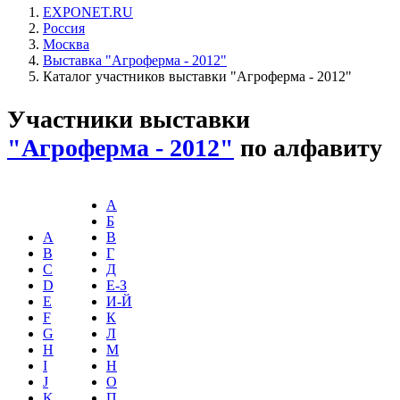
EXPONET.RU
Россия
Москва
Выставка "Агроферма - 2012"
Каталог участников выставки "Агроферма - 2012"
Участники выставки
"Агроферма - 2012"
по алфавиту
А
Б
A
В
B
Г
C
Д
D
Е-З
E
И-Й
F
К
G
Л
H
М
I
Н
J
О
K
П