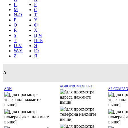
L
Р
M
С
N-O
Т
P
У
Q
Ф
R
Х
S
Ц-Ч
T
Ш-Ь
U-V
Э
W-Y
Ю
Z
Я
A
AGROPROMEXPERT
ADN
AP COMPA