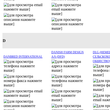
D
DANISH FARM DESIGN
DLG (НЕМЕ
DANBRED INTERNATIONAL
A/S (DFD)
СЕЛЬСКОХ
ОБЩЕСТВО