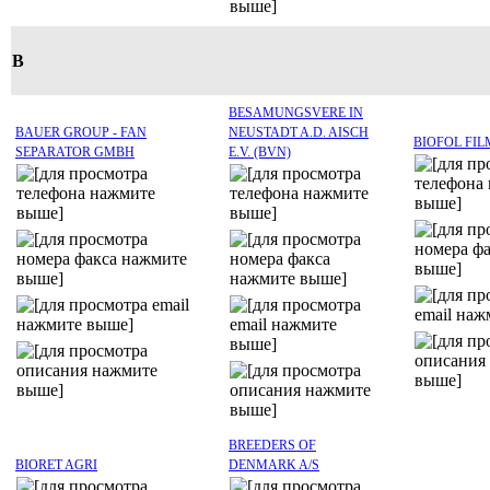
B
BESAMUNGSVERE IN
BAUER GROUP - FAN
NEUSTADT A.D. AISCH
BIOFOL FI
SEPARATOR GMBH
E.V. (BVN)
BREEDERS OF
BIORET AGRI
DENMARK A/S