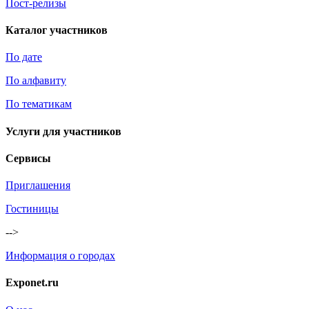
Пост-релизы
Каталог участников
По дате
По алфавиту
По тематикам
Услуги для участников
Сервисы
Приглашения
Гостиницы
-->
Информация о городах
Exponet.ru