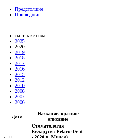
Предстоящие
Прошедшие
см. также года:
2025
2020
2019
2018
2017
2016
2015
2012
2010
2008
2007
2006
Название, краткое
Дата
описание
Стоматология
Беларуси / BelarusDent
- 2020
(г. Минск)
23.11