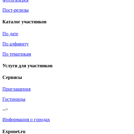
Пост-релизы
Каталог участников
По дате
По алфавиту
По тематикам
Услуги для участников
Сервисы
Приглашения
Гостиницы
-->
Информация о городах
Exponet.ru