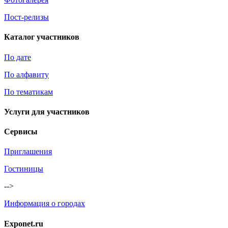
Пост-релизы
Каталог участников
По дате
По алфавиту
По тематикам
Услуги для участников
Сервисы
Приглашения
Гостиницы
-->
Информация о городах
Exponet.ru