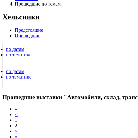
Прошедшие по темам
Хельсинки
Предстоящие
Прошедшие
по датам
по тематике
по датам
по тематике
Прошедшие выставки "Автомобили, склад, трансп
«
<
1
2
>
»