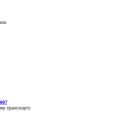
вии
2007
ому транспорту