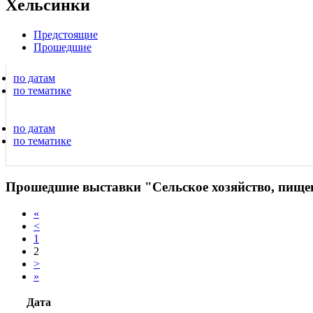
Хельсинки
Предстоящие
Прошедшие
по датам
по тематике
по датам
по тематике
Прошедшие выставки "Сельское хозяйство, пище
«
<
1
2
>
»
Дата