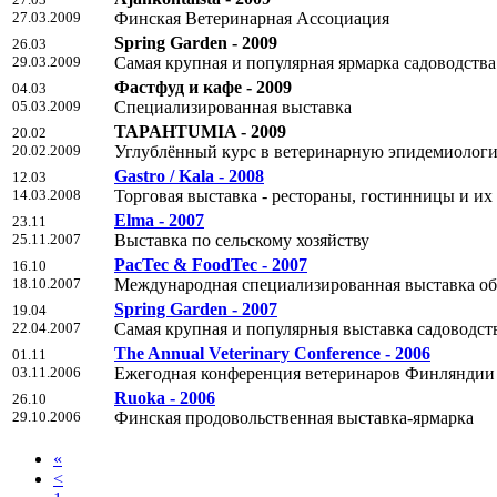
27.03.2009
Финская Ветеринарная Ассоциация
Spring Garden - 2009
26.03
29.03.2009
Самая крупная и популярная ярмарка садоводств
Фастфуд и кафе - 2009
04.03
05.03.2009
Специализированная выставка
TAPAHTUMIA - 2009
20.02
20.02.2009
Углублённый курс в ветеринарную эпидемиолог
Gastro / Kala - 2008
12.03
14.03.2008
Торговая выставка - рестораны, гостинницы и их
Elma - 2007
23.11
25.11.2007
Выставка по сельскому хозяйству
PacTec & FoodTec - 2007
16.10
18.10.2007
Mеждународная специализированная выставка об
Spring Garden - 2007
19.04
22.04.2007
Самая крупная и популярныя выставка садоводс
The Annual Veterinary Conference - 2006
01.11
03.11.2006
Ежегодная конференция ветеринаров Финляндии
Ruoka - 2006
26.10
29.10.2006
Финская продовольственная выставка-ярмарка
«
<