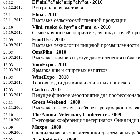
El"ainl"a"ak"arip"aiv"at - 2010
01.12
03.12.2010
Ветеринарная выставка
Elma - 2010
26.11
28.11.2010
Выставка сельскохозяйственной продукции
Viini, ruoka & hyv"a el"am"a - 2010
28.10
31.10.2010
Самое крупное мероприятие для покупателей пр
FoodTec - 2010
21.09
24.09.2010
Выставка технологий пищевой промышленности
OmaPiha - 2010
25.03
28.03.2010
Выставка товаров и услуг для озеленения и благ
ViiniExpo - 2010
18.03
20.03.2010
Ярмарка вин и спиртных напитков
WineExpo - 2010
18.03
20.03.2010
Торговые дни для вина и спиртных напитков
Gastro - 2010
17.03
19.03.2010
Ведущее финское мероприятие для профессионало
Green Weekend - 2009
06.11
08.11.2009
Выставка включает в себя четыре ярмарки, посвя
The Annual Veterinary Conference - 2009
28.10
30.10.2009
Ежегодная конференция ветеринаров Финляндии
Maxpo - 2009
03.09
05.09.2009
Специальная выставка техники для земляных ра
Ajankohtaista - 2009
27.03