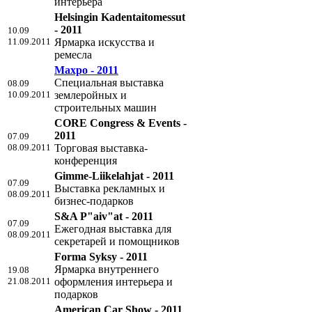
интерьера
Helsingin Kadentaitomessut
- 2011
10.09
11.09.2011
Ярмарка искусства и
ремесла
Maxpo - 2011
Специальная выставка
08.09
10.09.2011
землеройных и
строительных машин
CORE Congress & Events -
2011
07.09
08.09.2011
Торговая выставка-
конференция
Gimme-Liikelahjat - 2011
07.09
Выставка рекламных и
08.09.2011
бизнес-подарков
S&A P"aiv"at - 2011
07.09
Ежегодная выставка для
08.09.2011
секретарей и помощников
Forma Syksy - 2011
Ярмарка внутреннего
19.08
21.08.2011
оформления интерьера и
подарков
American Car Show - 2011