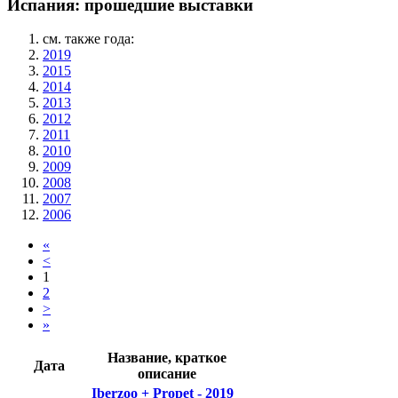
Испания: прошедшие выставки
см. также года:
2019
2015
2014
2013
2012
2011
2010
2009
2008
2007
2006
«
<
1
2
>
»
Название, краткое
Дата
описание
Iberzoo + Propet - 2019